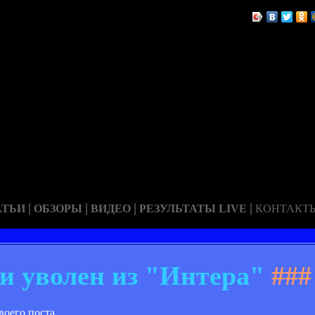
|
|
|
|
АТЬИ
ОБЗОРЫ
ВИДЕО
РЕЗУЛЬТАТЫ LIVE
КОНТАКТ
и уволен из "Интера"
###
оего поста.