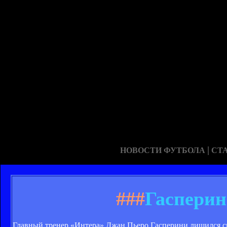
|
НОВОСТИ ФУТБОЛА
СТ
###
Гасперин
Главный тренер «Интера» Джан Пьеро Гасперини лишился св