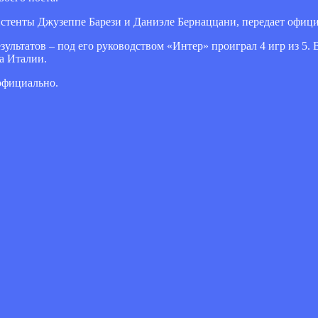
истенты Джузеппе Барези и Даниэле Бернаццани, передает офици
зультатов – под его руководством «Интер» проиграл 4 игр из 5.
а Италии.
официально.