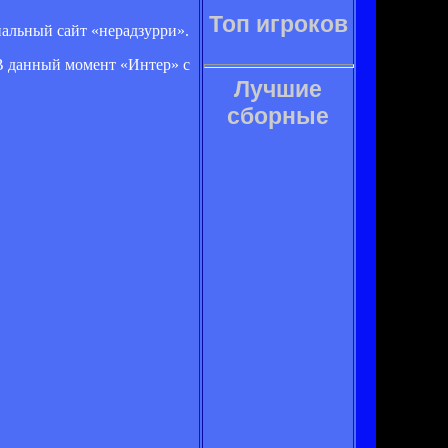
Топ игроков
альный сайт «нерадзурри».
 В данный момент «Интер» с
Лучшие
сборные