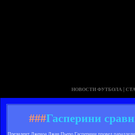
|
НОВОСТИ ФУТБОЛА
СТ
###
Гасперини сравн
Президент Дженоа Джан Пьеро Гасперини провел параллели 