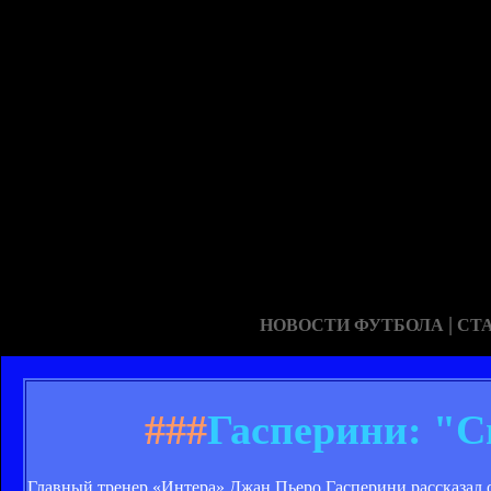
|
НОВОСТИ ФУТБОЛА
СТ
###
Гасперини: "С
Главный тренер «Интера» Джан Пьеро Гасперини рассказал 